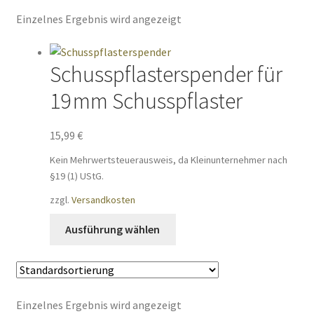
Einzelnes Ergebnis wird angezeigt
Schusspflasterspender für
19 mm Schusspflaster
15,99
€
Kein Mehrwertsteuerausweis, da Kleinunternehmer nach
§19 (1) UStG.
zzgl.
Versandkosten
Dieses
Ausführung wählen
Produkt
weist
mehrere
Varianten
Einzelnes Ergebnis wird angezeigt
auf.