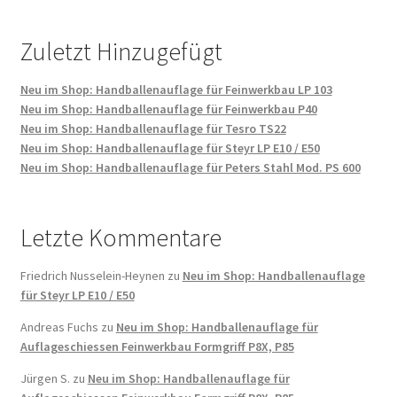
Die
Optionen
Zuletzt Hinzugefügt
können
auf
Neu im Shop: Handballenauflage für Feinwerkbau LP 103
der
Neu im Shop: Handballenauflage für Feinwerkbau P40
Produktseite
Neu im Shop: Handballenauflage für Tesro TS22
gewählt
Neu im Shop: Handballenauflage für Steyr LP E10 / E50
Neu im Shop: Handballenauflage für Peters Stahl Mod. PS 600
werden
Letzte Kommentare
Friedrich Nusselein-Heynen
zu
Neu im Shop: Handballenauflage
für Steyr LP E10 / E50
Andreas Fuchs
zu
Neu im Shop: Handballenauflage für
Auflageschiessen Feinwerkbau Formgriff P8X, P85
Jürgen S.
zu
Neu im Shop: Handballenauflage für