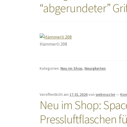
“abgerundeter” Grif
Hämmerli 208
Kategorien:
Neu im Shop
,
Neuigkeiten
Veröffentlicht am
17.01.2026
von
webmaster
—
Kom
Neu im Shop: Space
Pressluftflaschen f