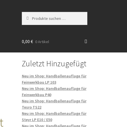
Suchen
Suchen
nach:
0,00
€
0 Artikel
Zuletzt Hinzugefügt
Neu im Shop: Handballenauflage für
Feinwerkbau LP 103
Neu im Shop: Handballenauflage für
Feinwerkbau P40
Neu im Shop: Handballenauflage für
Tesro TS22
Neu im Shop: Handballenauflage für
t
Steyr LP E10 / E50
Neu im Shop: Handballenauflage für