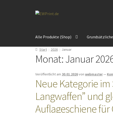
Zur
Zum
Navigation
Inhalt
springen
springen
Alle Produkte (Shop)
Grundsätzlich
Start
2026
Januar
Monat:
Januar 202
Veröffentlicht am
30.01.2026
von
webmaster
—
Kom
Neue Kategorie im
Langwaffen” und gl
Auflageschiene für 