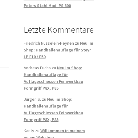
Peters Stahl Mod. PS 600
Letzte Kommentare
Friedrich Nusselein-Heynen
zu
Neu im
Shop: Handballenauflage für Steyr
LP E10 / E50
Andreas Fuchs
zu
Neu im Shop:
Handballenauflage für
Auflageschiessen Feinwerkbau
Formgriff P8X, P85
Jürgen S.
zu
Neu im Shop:
Handballenauflage für
Auflageschiessen Feinwerkbau
Formgriff P8X, P85
Kanty
zu
Willkommen in meinem
neuen Webshop.