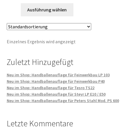
Dieses
Ausführung wählen
Produkt
weist
mehrere
Varianten
Einzelnes Ergebnis wird angezeigt
auf.
Die
Optionen
Zuletzt Hinzugefügt
können
auf
Neu im Shop: Handballenauflage für Feinwerkbau LP 103
der
Neu im Shop: Handballenauflage für Feinwerkbau P40
Produktseite
Neu im Shop: Handballenauflage für Tesro TS22
gewählt
Neu im Shop: Handballenauflage für Steyr LP E10 / E50
Neu im Shop: Handballenauflage für Peters Stahl Mod. PS 600
werden
Letzte Kommentare