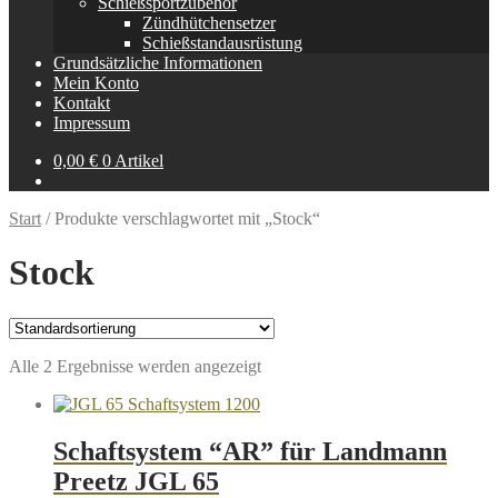
Schießsportzubehör
Zündhütchensetzer
Schießstandausrüstung
Grundsätzliche Informationen
Mein Konto
Kontakt
Impressum
0,00
€
0 Artikel
Start
/
Produkte verschlagwortet mit „Stock“
Stock
Alle 2 Ergebnisse werden angezeigt
Schaftsystem “AR” für Landmann
Preetz JGL 65