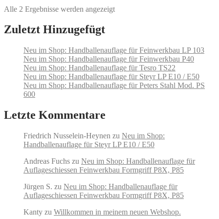
mehrere
Alle 2 Ergebnisse werden angezeigt
Varianten
auf.
Zuletzt Hinzugefügt
Die
Optionen
können
Neu im Shop: Handballenauflage für Feinwerkbau LP 103
auf
Neu im Shop: Handballenauflage für Feinwerkbau P40
der
Neu im Shop: Handballenauflage für Tesro TS22
Produktseite
Neu im Shop: Handballenauflage für Steyr LP E10 / E50
gewählt
Neu im Shop: Handballenauflage für Peters Stahl Mod. PS
werden
600
Letzte Kommentare
Friedrich Nusselein-Heynen
zu
Neu im Shop:
Handballenauflage für Steyr LP E10 / E50
Andreas Fuchs
zu
Neu im Shop: Handballenauflage für
Auflageschiessen Feinwerkbau Formgriff P8X, P85
Jürgen S.
zu
Neu im Shop: Handballenauflage für
Auflageschiessen Feinwerkbau Formgriff P8X, P85
Kanty
zu
Willkommen in meinem neuen Webshop.