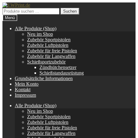
Zur
Zum
Navigation
Inhalt
Suchen
Suchen
springen
springen
nach:
Menü
Alle Produkte (Shop)
Neu im Shop
Zubehör Sportpistolen
Zubehör Luftpistolen
Zubehör für freie Pistolen
Zubehör für Langwaffen
Schießsportzubehör
Zündhütchensetzer
Schießstandausrüstung
Grundsätzliche Informationen
Mein Konto
Kontakt
Impressum
Alle Produkte (Shop)
Neu im Shop
Zubehör Sportpistolen
Zubehör Luftpistolen
Zubehör für freie Pistolen
Zubehör für Langwaffen