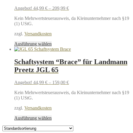
Angebot!
44,99
€
–
209,99
€
Kein Mehrwertsteuerausweis, da Kleinunternehmer nach §19
(1) UStG.
zzgl.
Versandkosten
Dieses
Ausführung wählen
Produkt
weist
mehrere
Schaftsystem “Brace” für Landmann
Varianten
Preetz JGL 65
auf.
Die
Optionen
Angebot!
44,99
€
–
159,00
€
können
auf
Kein Mehrwertsteuerausweis, da Kleinunternehmer nach §19
der
(1) UStG.
Produktseite
gewählt
zzgl.
Versandkosten
werden
Dieses
Ausführung wählen
Produkt
weist