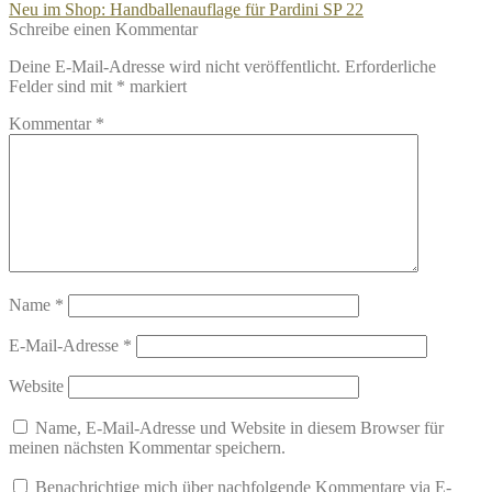
Beitrag:
Nächster
Neu im Shop: Handballenauflage für Pardini SP 22
Beitrag:
Schreibe einen Kommentar
Deine E-Mail-Adresse wird nicht veröffentlicht.
Erforderliche
Felder sind mit
*
markiert
Kommentar
*
Name
*
E-Mail-Adresse
*
Website
Name, E-Mail-Adresse und Website in diesem Browser für
meinen nächsten Kommentar speichern.
Benachrichtige mich über nachfolgende Kommentare via E-