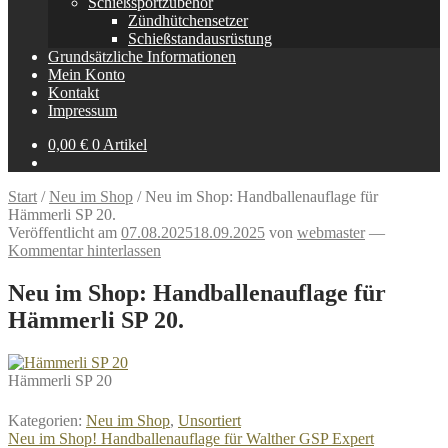
Schießsportzubehör
Zündhütchensetzer
Schießstandausrüstung
Grundsätzliche Informationen
Mein Konto
Kontakt
Impressum
0,00
€
0 Artikel
Start
/
Neu im Shop
/
Neu im Shop: Handballenauflage für
Hämmerli SP 20.
Veröffentlicht am
07.08.2025
18.09.2025
von
webmaster
—
Kommentar hinterlassen
Neu im Shop: Handballenauflage für
Hämmerli SP 20.
Hämmerli SP 20
Kategorien:
Neu im Shop
,
Unsortiert
Beitragsnavigation
Vorheriger
Neu im Shop! Handballenauflage für Walther GSP Expert