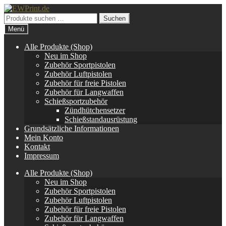
Zur
Zum
Navigation
Inhalt
Suchen
Suchen
springen
springen
nach:
Menü
Alle Produkte (Shop)
Neu im Shop
Zubehör Sportpistolen
Zubehör Luftpistolen
Zubehör für freie Pistolen
Zubehör für Langwaffen
Schießsportzubehör
Zündhütchensetzer
Schießstandausrüstung
Grundsätzliche Informationen
Mein Konto
Kontakt
Impressum
Alle Produkte (Shop)
Neu im Shop
Zubehör Sportpistolen
Zubehör Luftpistolen
Zubehör für freie Pistolen
Zubehör für Langwaffen