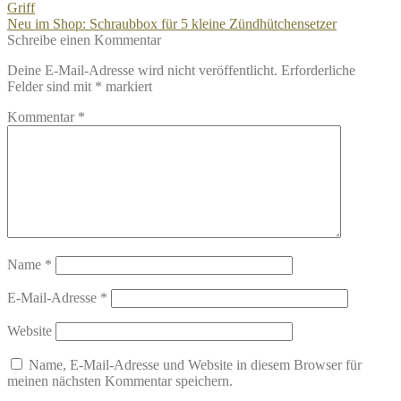
Beitrag:
Griff
Nächster
Neu im Shop: Schraubbox für 5 kleine Zündhütchensetzer
Beitrag:
Schreibe einen Kommentar
Deine E-Mail-Adresse wird nicht veröffentlicht.
Erforderliche
Felder sind mit
*
markiert
Kommentar
*
Name
*
E-Mail-Adresse
*
Website
Name, E-Mail-Adresse und Website in diesem Browser für
meinen nächsten Kommentar speichern.