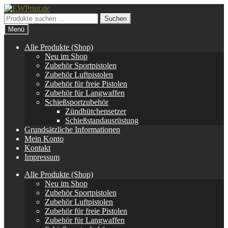
Zur
Zum
Navigation
Inhalt
Suchen
Suchen
springen
springen
nach:
Menü
Alle Produkte (Shop)
Neu im Shop
Zubehör Sportpistolen
Zubehör Luftpistolen
Zubehör für freie Pistolen
Zubehör für Langwaffen
Schießsportzubehör
Zündhütchensetzer
Schießstandausrüstung
Grundsätzliche Informationen
Mein Konto
Kontakt
Impressum
Alle Produkte (Shop)
Neu im Shop
Zubehör Sportpistolen
Zubehör Luftpistolen
Zubehör für freie Pistolen
Zubehör für Langwaffen