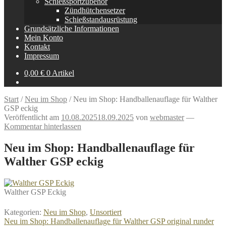
Schießsportzubehör
Zündhütchensetzer
Schießstandausrüstung
Grundsätzliche Informationen
Mein Konto
Kontakt
Impressum
0,00
€
0 Artikel
Start
/
Neu im Shop
/
Neu im Shop: Handballenauflage für Walther
GSP eckig
Veröffentlicht am
10.08.2025
18.09.2025
von
webmaster
—
Kommentar hinterlassen
Neu im Shop: Handballenauflage für
Walther GSP eckig
Walther GSP Eckig
Kategorien:
Neu im Shop
,
Unsortiert
Beitragsnavigation
Vorheriger
Neu im Shop: Handballenauflage für Walther GSP original runder