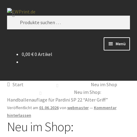
Zur
Zum
Suchen
Navigation
Inhalt
Suchen
springen
springen
nach:
Menü
0,00
€
0 Artikel
Alle Produkte (Shop)
Grundsätzliche Informationen
Start
Neu im Shop
Mein Konto
Neu im Shop:
Handballenauflage für Pardini SP 22 “Alter Griff”
Kontakt
Veröffentlicht am
01.06.2026
von
webmaster
—
Kommentar
hinterlassen
Neu im Shop:
Impressum