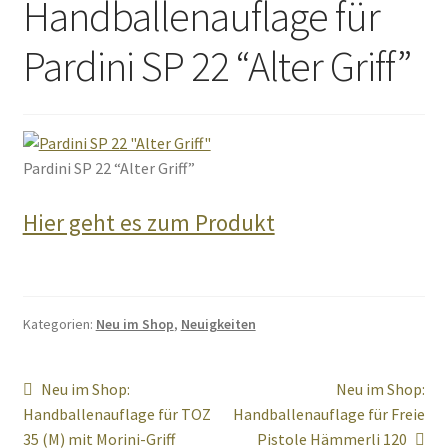
Handballenauflage für
Pardini SP 22 “Alter Griff”
Pardini SP 22 “Alter Griff”
Hier geht es zum Produkt
Kategorien:
Neu im Shop
,
Neuigkeiten
Beitragsnavigation
Vorheriger
Nächster
Neu im Shop:
Neu im Shop:
Beitrag:
Beitrag:
Handballenauflage für TOZ
Handballenauflage für Freie
35 (M) mit Morini-Griff
Pistole Hämmerli 120