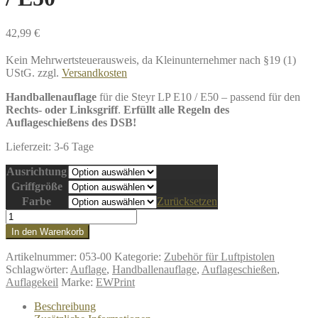
42,99
€
Kein Mehrwertsteuerausweis, da Kleinunternehmer nach §19 (1)
UStG.
zzgl.
Versandkosten
Handballenauflage
für die Steyr LP E10 / E50 – passend für den
Rechts- oder Linksgriff
.
Erfüllt alle Regeln des
Auflageschießens des DSB!
Lieferzeit:
3-6 Tage
Ausrichtung
Griffgröße
Farbe
Zurücksetzen
Handballenauflage
für
In den Warenkorb
Auflageschiessen
Steyr
Artikelnummer:
053-00
Kategorie:
Zubehör für Luftpistolen
LP
Schlagwörter:
Auflage
,
Handballenauflage
,
Auflageschießen
,
E10
Auflagekeil
Marke:
EWPrint
/
E50
Beschreibung
Menge