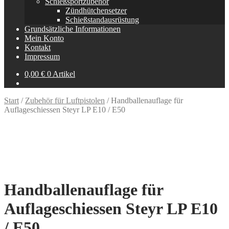
Schießsportzubehör
Zündhütchensetzer
Schießstandausrüstung
Grundsätzliche Informationen
Mein Konto
Kontakt
Impressum
0,00
€
0 Artikel
Start
/
Zubehör für Luftpistolen
/
Handballenauflage für
Auflageschiessen Steyr LP E10 / E50
Handballenauflage für
Auflageschiessen Steyr LP E10
/ E50