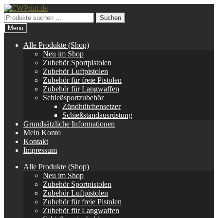
Zur
Zum
Navigation
Inhalt
Suchen
Suchen
springen
springen
nach:
Menü
Alle Produkte (Shop)
Neu im Shop
Zubehör Sportpistolen
Zubehör Luftpistolen
Zubehör für freie Pistolen
Zubehör für Langwaffen
Schießsportzubehör
Zündhütchensetzer
Schießstandausrüstung
Grundsätzliche Informationen
Mein Konto
Kontakt
Impressum
Alle Produkte (Shop)
Neu im Shop
Zubehör Sportpistolen
Zubehör Luftpistolen
Zubehör für freie Pistolen
Zubehör für Langwaffen