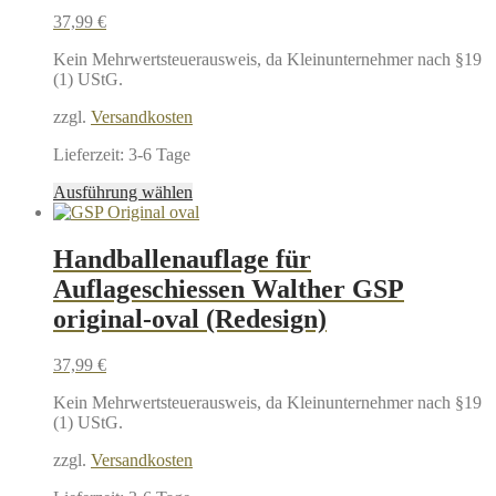
Optionen
37,99
€
können
auf
Kein Mehrwertsteuerausweis, da Kleinunternehmer nach §19
der
(1) UStG.
Produktseite
gewählt
zzgl.
Versandkosten
werden
Lieferzeit:
3-6 Tage
Dieses
Ausführung wählen
Produkt
weist
mehrere
Handballenauflage für
Varianten
Auflageschiessen Walther GSP
auf.
Die
original-oval (Redesign)
Optionen
können
37,99
€
auf
der
Kein Mehrwertsteuerausweis, da Kleinunternehmer nach §19
Produktseite
(1) UStG.
gewählt
werden
zzgl.
Versandkosten