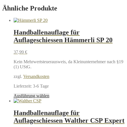
Ähnliche Produkte
Handballenauflage für
Auflageschiessen Hämmerli SP 20
37,99
€
Kein Mehrwertsteuerausweis, da Kleinunternehmer nach §19
(1) UStG.
zzgl.
Versandkosten
Lieferzeit:
3-6 Tage
Dieses
Ausführung wählen
Produkt
weist
mehrere
Handballenauflage für
Varianten
Auflageschiessen Walther CSP Expert
auf.
Die