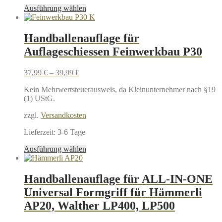
Dieses
Ausführung wählen
Produkt
weist
mehrere
Handballenauflage für
Varianten
Auflageschiessen Feinwerkbau P30
auf.
Die
Optionen
37,99
€
–
39,99
€
können
auf
Kein Mehrwertsteuerausweis, da Kleinunternehmer nach §19
der
(1) UStG.
Produktseite
gewählt
zzgl.
Versandkosten
werden
Lieferzeit:
3-6 Tage
Dieses
Ausführung wählen
Produkt
weist
mehrere
Handballenauflage für ALL-IN-ONE
Varianten
Universal Formgriff für Hämmerli
auf.
Die
AP20, Walther LP400, LP500
Optionen
können