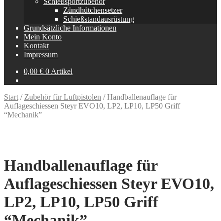
Schießsportzubehör
Zündhütchensetzer
Schießstandausrüstung
Grundsätzliche Informationen
Mein Konto
Kontakt
Impressum
0,00
€
0 Artikel
Start
/
Zubehör für Luftpistolen
/
Handballenauflage für
Auflageschiessen Steyr EVO10, LP2, LP10, LP50 Griff
“Mechanik”
Handballenauflage für
Auflageschiessen Steyr EVO10,
LP2, LP10, LP50 Griff
“Mechanik”