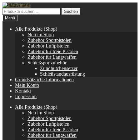
Zur
Zum
Navigation
Inhalt
Suchen
Suchen
springen
springen
nach:
Menü
Alle Produkte (Shop)
Neu im Shop
Zubehör Sportpistolen
Zubehör Luftpistolen
Zubehör für freie Pistolen
Zubehör für Langwaffen
Schießsportzubehör
Zündhütchensetzer
Schießstandausrüstung
Grundsätzliche Informationen
Mein Konto
Kontakt
Impressum
Alle Produkte (Shop)
Neu im Shop
Zubehör Sportpistolen
Zubehör Luftpistolen
Zubehör für freie Pistolen
Zubehör für Langwaffen