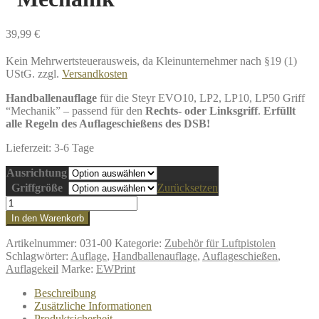
39,99
€
Kein Mehrwertsteuerausweis, da Kleinunternehmer nach §19 (1)
UStG.
zzgl.
Versandkosten
Handballenauflage
für die Steyr EVO10, LP2, LP10, LP50 Griff
“Mechanik” – passend für den
Rechts- oder Linksgriff
.
Erfüllt
alle Regeln des Auflageschießens des DSB!
Lieferzeit:
3-6 Tage
Ausrichtung
Griffgröße
Zurücksetzen
Handballenauflage
für
In den Warenkorb
Auflageschiessen
Steyr
Artikelnummer:
031-00
Kategorie:
Zubehör für Luftpistolen
EVO10,
Schlagwörter:
Auflage
,
Handballenauflage
,
Auflageschießen
,
LP2,
Auflagekeil
Marke:
EWPrint
LP10,
LP50
Beschreibung
Griff
Zusätzliche Informationen
"Mechanik"
Produktsicherheit