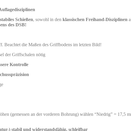
Auflagedisziplinen
stabiles Schießen
, sowohl in den
klassischen Freihand-Disziplinen
a
eßens des DSB!
. Beachtet die Maßen des Griffbodens im letzten Bild!
l der Griffschalen nötig
ssere Kontrolle
chusspräzision
ge
öhen (gemessen an der vorderen Bohrung) wählen “Niedrig” = 17,5 
tur-) stabil und widerstandsfähig, schleifbar