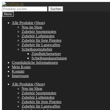
Zur
Zum
Navigation
Inhalt
Suchen
Suchen
springen
springen
nach:
Menü
Alle Produkte (Shop)
Neu im Shop
Zubehör Sportpistolen
Zubehör Luftpistolen
Zubehör für freie Pistolen
Zubehör für Langwaffen
Schießsportzubehör
Zündhütchensetzer
Schießstandausrüstung
Grundsätzliche Informationen
Mein Konto
Kontakt
Impressum
Alle Produkte (Shop)
Neu im Shop
Zubehör Sportpistolen
Zubehör Luftpistolen
Zubehör für freie Pistolen
Zubehör für Langwaffen