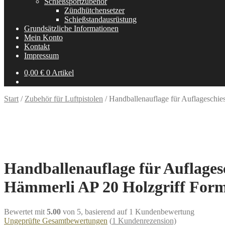
Schießsportzubehör
Zündhütchensetzer
Schießstandausrüstung
Grundsätzliche Informationen
Mein Konto
Kontakt
Impressum
0,00
€
0 Artikel
Start
/
Zubehör für Luftpistolen
/
Handballenauflage für Auflageschie
Handballenauflage für Auflages
Hämmerli AP 20 Holzgriff Form
Bewertet mit
5.00
von 5, basierend auf
1
Kundenbewertung
Ungeprüfte Gesamtbewertungen
(
1
Kundenrezension)