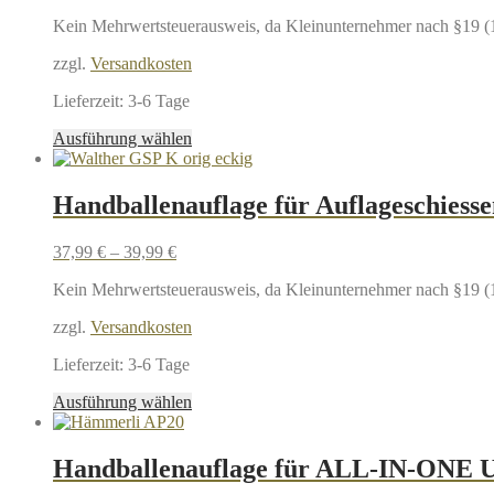
Kein Mehrwertsteuerausweis, da Kleinunternehmer nach §19 (
zzgl.
Versandkosten
Lieferzeit:
3-6 Tage
Dieses
Ausführung wählen
Produkt
weist
mehrere
Handballenauflage für Auflageschiess
Varianten
auf.
37,99
€
–
39,99
€
Die
Optionen
Kein Mehrwertsteuerausweis, da Kleinunternehmer nach §19 (
können
auf
zzgl.
Versandkosten
der
Produktseite
Lieferzeit:
3-6 Tage
gewählt
werden
Dieses
Ausführung wählen
Produkt
weist
mehrere
Handballenauflage für ALL-IN-ONE U
Varianten