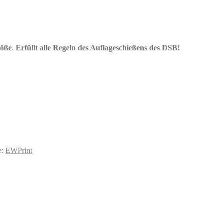
röße
.
Erfüllt alle Regeln des Auflageschießens des DSB!
e:
EWPrint