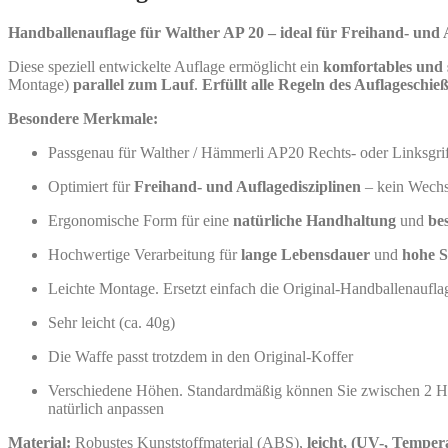
Hämmerli
Handballenauflage für Walther AP 20 – ideal für Freihand- und 
AP
20
Diese speziell entwickelte Auflage ermöglicht ein
komfortables und 
Holzgriff
Montage)
parallel zum Lauf
.
Erfüllt alle Regeln des Auflageschi
Formgriff
Menge
Besondere Merkmale:
Passgenau für Walther / Hämmerli AP20 Rechts- oder Linksgriff
Optimiert für
Freihand- und Auflagedisziplinen
– kein Wechse
Ergonomische Form für eine
natürliche Handhaltung
und
be
Hochwertige Verarbeitung für
lange Lebensdauer
und
hohe S
Leichte Montage. Ersetzt einfach die Original-Handballenaufla
Sehr leicht (ca. 40g)
Die Waffe passt trotzdem in den Original-Koffer
Verschiedene Höhen. Standardmäßig können Sie zwischen 2 H
natürlich anpassen
Material:
Robustes Kunststoffmaterial (ABS),
leicht, (UV-, Tempera