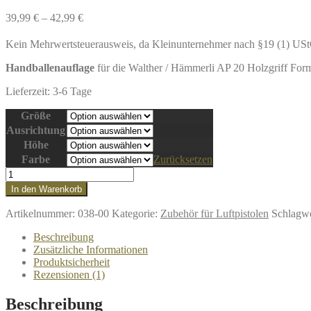
39,99
€
–
42,99
€
Kein Mehrwertsteuerausweis, da Kleinunternehmer nach §19 (1) US
Handballenauflage
für die Walther / Hämmerli AP 20 Holzgriff Form
Lieferzeit:
3-6 Tage
Größe
Ausrichtung
Höhe
Farbe
Zurücksetzen
Handballenauflage
für
In den Warenkorb
Auflageschiessen
Walther
Artikelnummer:
038-00
Kategorie:
Zubehör für Luftpistolen
Schlagwö
LP500
3D-
Beschreibung
Griff
Zusätzliche Informationen
(Red
Produktsicherheit
Devil,
Rezensionen (1)
Blue
Angel)
Beschreibung
/