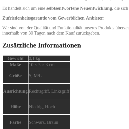
Es handelt sich um eine
selbtsentworfene
Neuentwicklung
, die sic
Zufriedenheitsgarantie vom Gewerblichen Anbieter:
Wir sind von der Qualität und Funktionalität unseres Produkts überze
innerhalb von 30 Tagen nach dem Kauf zurückgeben.
Zusätzliche Informationen
Gewicht
0,1 kg
Maße
10 × 5 × 3 cm
Größe
S, M/L
Ausrichtung
Rechtsgriff, Linksgriff
Höhe
Niedrig, Hoch
Farbe
Schwarz, Braun