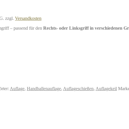
tG.
zzgl.
Versandkosten
griff – passend für den
Rechts- oder Linksgriff in verschiedenen G
rter:
Auflage
,
Handballenauflage
,
Auflageschießen
,
Auflagekeil
Mark